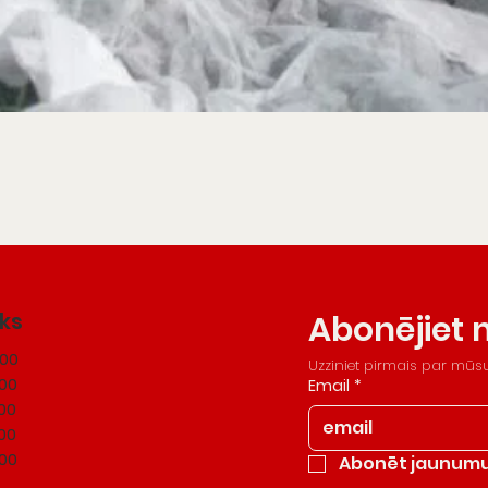
iks
Abonējiet
:00
Uzziniet pirmais par mū
:00
Email
*
:00
:00
:00
Abonēt jaunumu