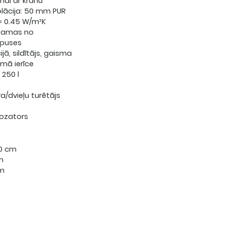
nai ar krānu
olācija: 50 mm PUR
 = 0.45 W/m²K
dzamas no
rpuses
ijā, sildītājs, gaisma
mā ierīce
 250 l
a/dvieļu turētājs
dozators
0 cm
m
cm