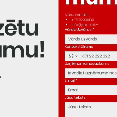
Mūsu kontakti:
zētu
+371 22030130
info@jakubini.lv
Vārds Uzvārds
*
umu!
Kontakttālrunis
Uzņēmuma nosaukums
m
Email
*
Jūsu teksts