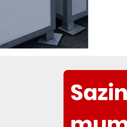
Sazin
mum