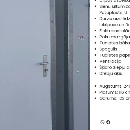
Cilpas uzcelša
Sienu siltumiz
Putuplasts, U
Durvis aizslē
Iekšpuse un ā
Elektroinstalāc
Roku mazgāja
Tualetes bāka
Spogulis
Tualetes papīr
Ventilācija
Šķidro ziepju 
Drēbju āķis
Augstums:
24
Platums:
116 c
Garums:
123 