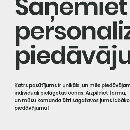
Saņemiet
personali
piedāvāj
Katrs pasūtījums ir unikāls, un mēs piedāvāja
individuāli pielāgotas cenas. Aizpildiet formu,
un mūsu komanda ātri sagatavos jums labāko
piedāvājumu!