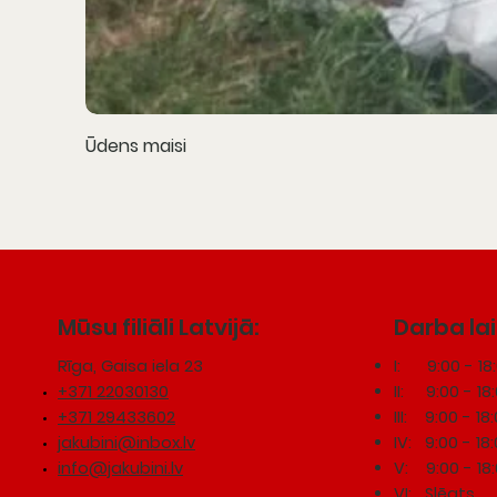
Ūdens maisi
Mūsu filiāli Latvijā:
Darba la
Rīga, Gaisa iela 23
I: 9:00 - 18
+371 22030130
II: 9:00 - 18
+371 29433602
III: 9:00 - 18
jakubini@inbox.lv
IV: 9:00 - 18
info@jakubini.lv
V: 9:00 - 18
VI: Slēgts