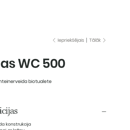
par mums
kontakti
e-veikals
Iepriekšējais
Tālāk
as WC 500
nteinerveida biotualete
ācijas
da konstrukcija