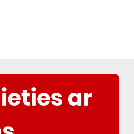
ieties ar 
s