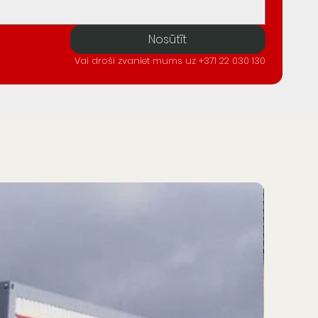
Nosūtīt
Vai droši zvaniet mums uz +371 22 030 130