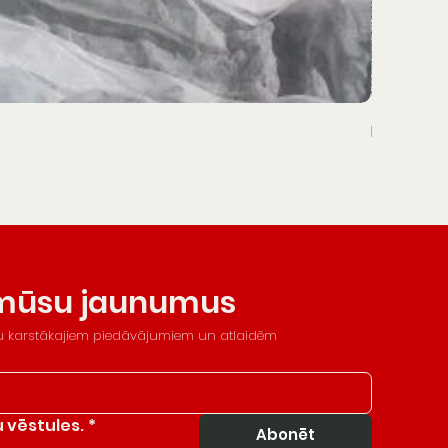
Kāpnes
 mūsu jaunumus
su karstākajiem piedāvājumiem un atlaidēm
 vēstules.
*
Abonēt