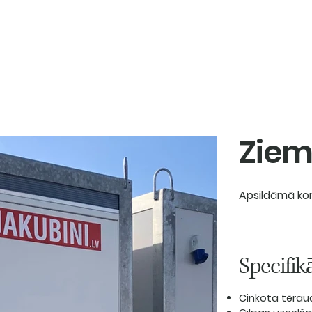
produkti
pakalpojumi
Ziem
Apsildāmā ko
Specifik
Cinkota tērau