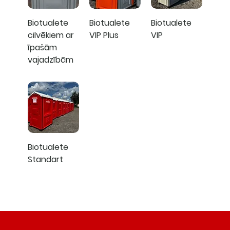
Biotualete
Biotualete
Biotualete
cilvēkiem ar
VIP Plus
VIP
īpašām
vajadzībām
Biotualete
Standart