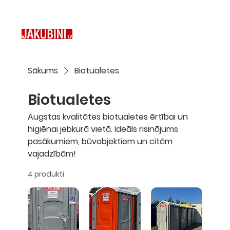
Sākums
Biotualetes
Biotualetes
Augstas kvalitātes biotualetes ērtībai un
higiēnai jebkurā vietā. Ideāls risinājums
pasākumiem, būvobjektiem un citām
vajadzībām!
4 produkti