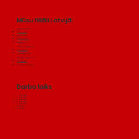
Mūsu filiāli Latvijā:
Rīga, Gaisa iela 23
+371 22030130
+371 29433602
jakubini@inbox.lv
info@jakubini.lv
Daugavpils, Spaļu iela 4a
+371 22005358
jakubini-d@inbox.lv
Ventspils, Siguldas iela 8
+371 29232479
jakubiniventa@inbox.lv
Darba laiks
I: 9:00 - 18:00
II: 9:00 - 18:00
III: 9:00 - 18:00
IV: 9:00 - 18:00
V: 9:00 - 18:00
VI: Slēgts
VII: slēgts