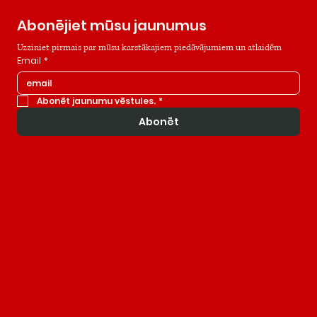
Abonējiet mūsu jaunumus
Uzziniet pirmais par mūsu karstākajiem piedāvājumiem un atlaidēm
Email
*
Abonēt jaunumu vēstules.
*
Abonēt