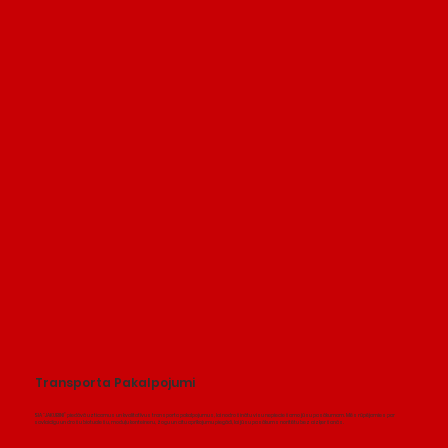
Transporta Pakalpojumi
SIA “JAKUBINI” piedāvā uzticamus un kvalitatīvus transporta pakalpojumus, lai nodrošinātu visu nepieciešamo jūsu pasākumam. Mēs rūpējamies par
savlaicīgu un drošu biotualešu, moduļu konteineru, žogu un citu aprīkojumu piegādi, lai jūsu pasākums noritētu bez aizķeršanās.