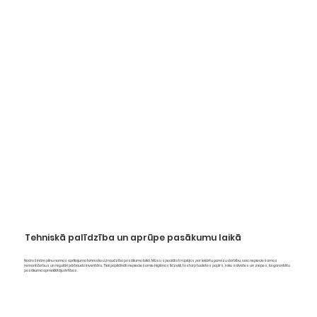
Tehniskā palīdzība un aprūpe pasākumu laikā
Nodrošinām pilnu nomas aprīkojuma tehnisko uzraudzību pasākuma laikā. Mūsu speciālisti rūpējas par iekārtu pareizu darbību, veic nepieciešamos
remontdarbus un regulāri pārbauda inventāru. Tiek papildināti nepieciešamie higiēnas līdzekļi, tostarp tualetes papīrs, roku salvetes un ziepes, lai garantētu
pasākuma apmeklētāju ērtības.