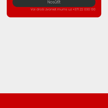
Nosūtīt
Vai droši zvaniet mums uz +371 22 030 130