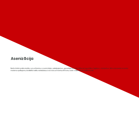
Asenizācija
Nodrošinām profesionālus un uzticamus asenizācijas pakalpojumus, garantējot drošību, tīrību un augstākos higiēnas standartus. Mūsu komanda izmanto
modernu aprīkojumu, lai efektīvi veiktu notekūdeņu izvešanu un tvertņu tīrīšanu, radot sakārtotu un patīkamu vidi.