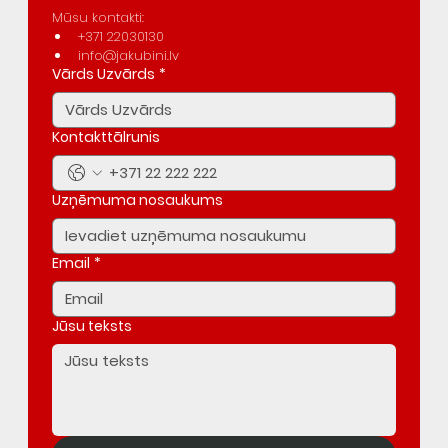
Mūsu kontakti:
+371 22030130
info@jakubini.lv
Vārds Uzvārds
*
Kontakttālrunis
Uzņēmuma nosaukums
Email
*
Jūsu teksts