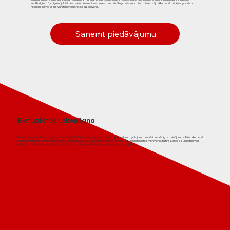
Neatkarīgi no tā, vai plānojat lielu festivālu, būvniecības projektu vai privātu pasākumu, mūsu pieredzējusī komanda rūpējas par visu
nepieciešamo, lai jūs varētu koncentrēties uz galveno.
Saņemt piedāvājumu
Biotualetes Uzkopšana
Nodrošinām augstākos higiēnas standartus biotualešu uzkopšanā, izmantojot modernu aprīkojumu un videi draudzīgus risinājumus. Mūsu komanda
rūpējas par rūpīgu tīrīšanu, nepatīkamo smaku likvidēšanu un sanitāro prasību ievērošanu, lai biotualetes vienmēr būtu tīras, drošas un patīkamas
lietošanai. Uzticieties mums, lai nodrošinātu nevainojamu tīrību jebkurā pasākumā vai projektā.