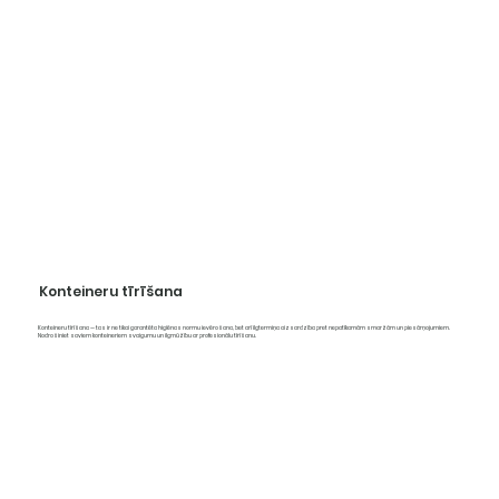
Konteineru tīrīšana
Konteineru tīrīšana — tas ir ne tikai garantēta higiēnas normu ievērošana, bet arī ilgtermiņa aizsardzība pret nepatīkamām smaržām un piesārņojumiem.
Nodrošiniet saviem konteineriem svaigumu un ilgmūžību ar profesionālu tīrīšanu.