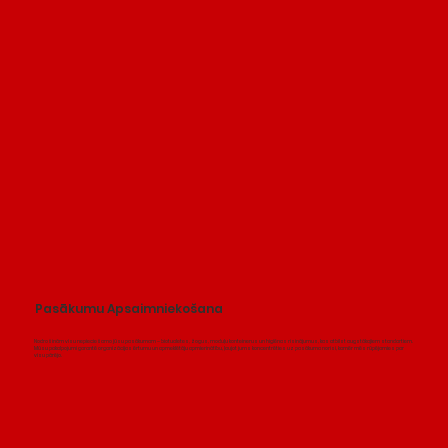
Pasākumu Apsaimniekošana
Nodrošinām visu nepieciešamo jūsu pasākumam – biotualetes, žogus, moduļu konteinerus un higiēnas risinājumus, kas atbilst augstākajiem standartiem.
Mūsu pakalpojumi garantē organizācijas ērtumu un apmeklētāju apmierinātību, ļaujot jums koncentrēties uz pasākuma norisi, kamēr mēs rūpējamies par
visu pārējo.