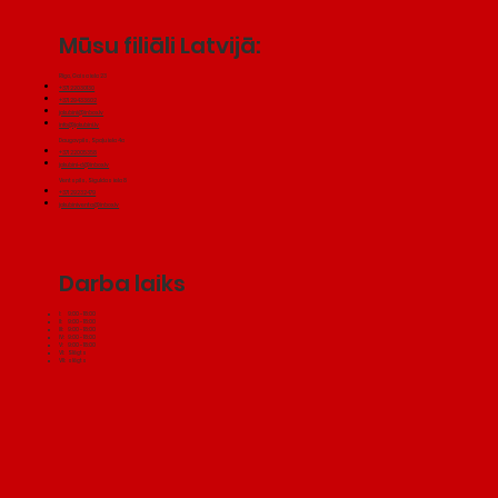
Mūsu filiāli Latvijā:
Rīga, Gaisa iela 23
+371 22030130
+371 29433602
jakubini@inbox.lv
info@jakubini.lv
Daugavpils, Spaļu iela 4a
+371 22005358
jakubini-d@inbox.lv
Ventspils, Siguldas iela 8
+371 29232479
jakubiniventa@inbox.lv
Darba laiks
I: 9:00 - 18:00
II: 9:00 - 18:00
III: 9:00 - 18:00
IV: 9:00 - 18:00
V: 9:00 - 18:00
VI: Slēgts
VII: slēgts