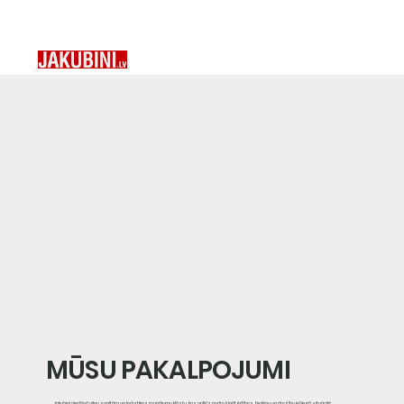
MŪSU PAKALPOJUMI
Jakubini piedāvā pilnu sanitāro un loģistikas risinājumu klāstu, kas palīdz nodrošināt ērtības, higiēnu un drošību jebkurā situācijā.