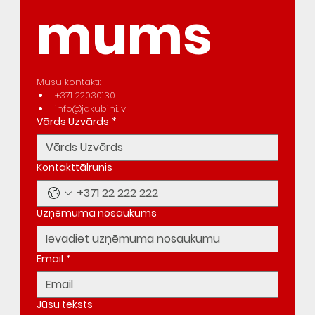
mums
Mūsu kontakti:
+371 22030130
info@jakubini.lv
Vārds Uzvārds
*
Kontakttālrunis
Uzņēmuma nosaukums
Email
*
Jūsu teksts