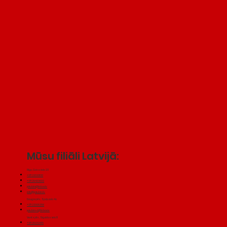
Mūsu filiāli Latvijā:
Rīga, Gaisa iela 23
+371 22030130
+371 29433602
jakubini@inbox.lv
info@jakubini.lv
Daugavpils, Spaļu iela 4a
+371 22005358
jakubini-d@inbox.lv
Ventspils, Siguldas iela 8
+371 29232479