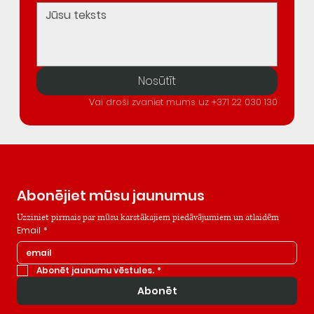
Nosūtīt
Vai droši zvaniet mums uz +371 22 030 130
Abonējiet mūsu jaunumus
Uzziniet pirmais par mūsu karstākajiem piedāvājumiem un atlaidēm
Email
*
Abonēt jaunumu vēstules.
*
Abonēt