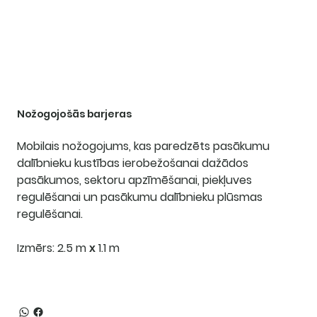
Nožogojošās barjeras
Mobilais nožogojums, kas paredzēts pasākumu
dalībnieku kustības ierobežošanai dažādos
pasākumos, sektoru apzīmēšanai, piekļuves
regulēšanai un pasākumu dalībnieku plūsmas
regulēšanai.
Izmērs:
2.5 m х 1.1 m