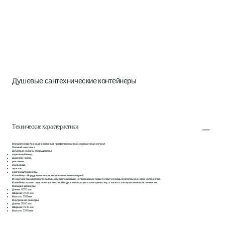
Душевые сантехнические контейнеры
Технические характеристики
Внешняя отделка:
оцинкованный, профилированный, окрашенный металл.
Полный комплект:
Душевые кабины оборудованы:
отдельный вход,
душевой набор,
раковина,
мыльница,
зеркало,
крючки для одежды.
Контейнер оборудован светом, отоплением, вентиляцией.
В комплект входит обогреватель, обеспечивающий непрерывную подачу горячей воды в неограниченном количестве.
Контейнер можно подключить к местной воде, канализации и электричеству, а также к альтернативным источникам.
Внешние размеры:
Длина:
6055 мм
Ширина:
2435 мм
Высота:
2591 мм
Внутренние размеры:
Длина:
5860 мм
Ширина:
2240 мм
Высота:
2340 мм