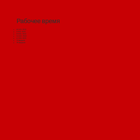
Рабочее время
Я: 9:00 - 18:00
II: 9:00 - 18:00
III: 9:00 – 18:00
IV: 9:00 – 18:00
С: 9:00 - 18:00
VI: Закрыто
VII: Закрыто