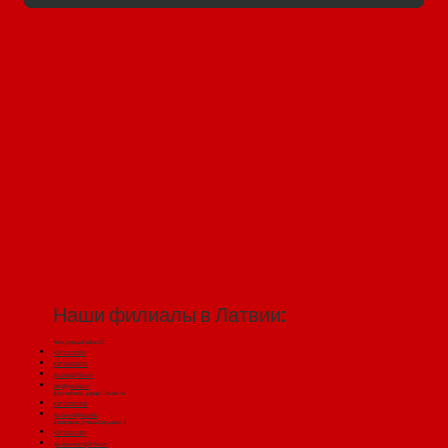
Наши филиалы в Латвии:
Рига, улица Гайса 23
+371 22030130
+371 29433602
jakubini@inbox.lv
info@jakubini.lv
Даугавпилс, улица Спалю 4а
+371 22005358
jakubini-d@inbox.lv
Вентспилс, улица Сигулдас 8
+371 29232479
jakubiniventa@inbox.lv