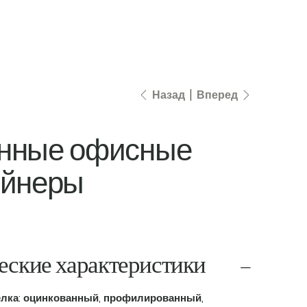
о нас
контакты
е - магазин
Назад
Вперед
нные офисные
ейнеры
еские характеристики
лка:
оцинкованный, профилированный,