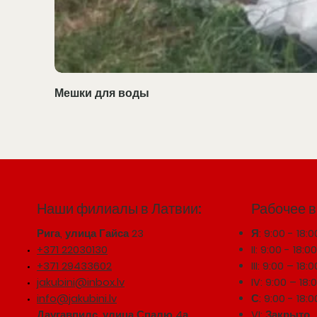
Мешки для воды
Наши филиалы в Латвии:
Рабочее 
Рига, улица Гайса 23
Я: 9:00 - 18:0
+371 22030130
II: 9:00 - 18:0
+371 29433602
III: 9:00 – 18:0
jakubini@inbox.lv
IV: 9:00 – 18:
info@jakubini.lv
С: 9:00 - 18:0
Даугавпилс, улица Спалю 4а
VI: Закрыто