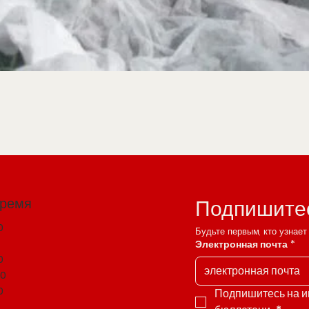
время
Подпишитес
0
Будьте первым, кто узнае
0
Электронная почта
*
0
00
0
Подпишитесь на 