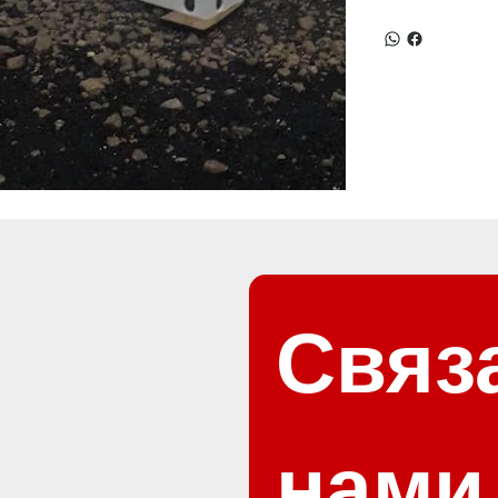
Связа
нами