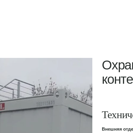
продукты
услуги
Охра
конт
Технич
Внешняя отде