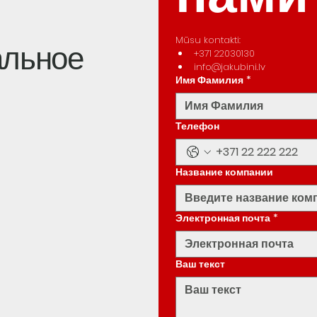
Mūsu kontakti:
альное
+371 22030130
info@jakubini.lv
Имя Фамилия
*
Телефон
Название компании
Электронная почта
*
Ваш текст