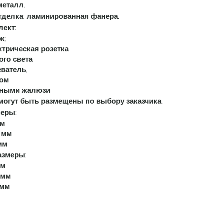
еталл.
тделка:
ламинированная фанера.
ект:
ж;
ктрическая розетка
ого света
еватель,
ком
итными жалюзи
могут быть размещены по выбору заказчика.
еры:
мм
 мм
мм
азмеры:
мм
 мм
 мм