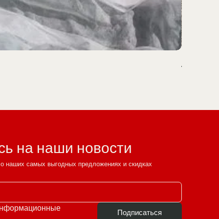
Лестница
ь на наши новости
т о наших самых выгодных предложениях и скидках
информационные 
Подписаться